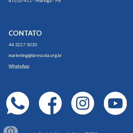
87010-411 - Maringá - PR
CONTATO
44 3227
3030
marketing@larescola.org.br
WhatsApp